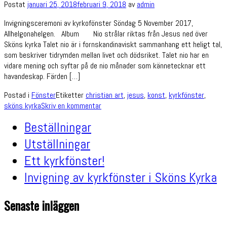
Postat
januari 25, 2018
februari 9, 2018
av
admin
Invigningsceremoni av kyrkofönster Söndag 5 November 2017,
Allhelgonahelgen. Album Nio strålar riktas från Jesus ned över
Sköns kyrka Talet nio är i fornskandinaviskt sammanhang ett heligt tal,
som beskriver tidrymden mellan livet och dödsriket. Talet nio har en
vidare mening och syftar på de nio månader som kännetecknar ett
havandeskap. Färden […]
Postad i
Fönster
Etiketter
christian art
,
jesus
,
konst
,
kyrkfönster
,
sköns kyrka
Skriv en kommentar
Beställningar
Utställningar
Ett kyrkfönster!
Invigning av kyrkfönster i Sköns Kyrka
Senaste inläggen