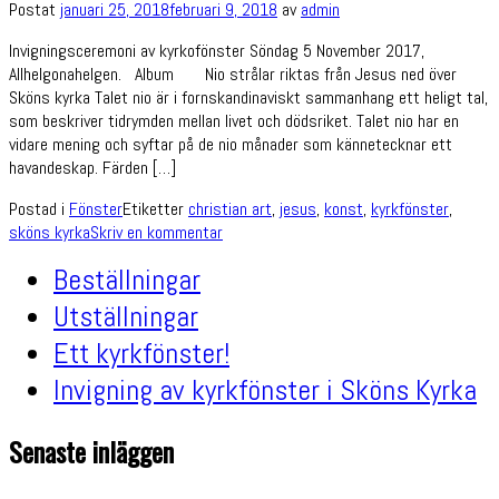
Postat
januari 25, 2018
februari 9, 2018
av
admin
Invigningsceremoni av kyrkofönster Söndag 5 November 2017,
Allhelgonahelgen. Album Nio strålar riktas från Jesus ned över
Sköns kyrka Talet nio är i fornskandinaviskt sammanhang ett heligt tal,
som beskriver tidrymden mellan livet och dödsriket. Talet nio har en
vidare mening och syftar på de nio månader som kännetecknar ett
havandeskap. Färden […]
Postad i
Fönster
Etiketter
christian art
,
jesus
,
konst
,
kyrkfönster
,
sköns kyrka
Skriv en kommentar
Beställningar
Utställningar
Ett kyrkfönster!
Invigning av kyrkfönster i Sköns Kyrka
Senaste inläggen